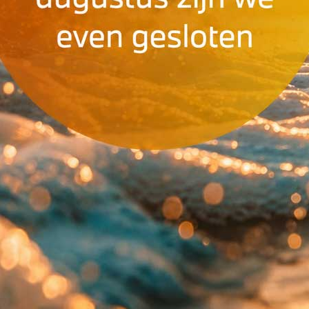
Dakisolatie
is de meest re
woning. Via een slecht geïso
Met professionele dakisolat
stookkosten en verbetert u 
specialist in dakisolatie voo
Brabant, Utrecht en Gelderla
VOORDELEN 
Tot 25% energiebesp
€400-€600 jaarlijkse 
Hoger wooncomfort
Beter energielabel
– 
ISDE-subsidie mogelij