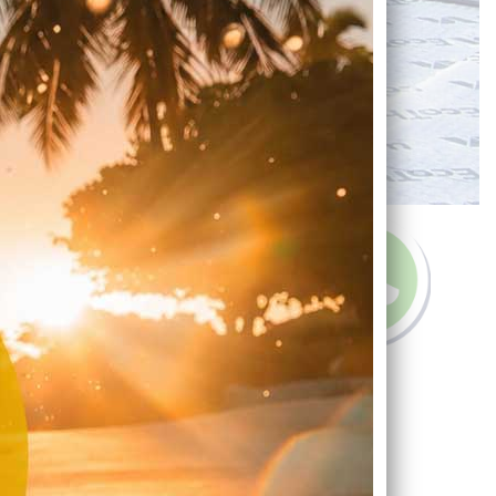
T MET ONS OP
6990167
daktotaal.nl