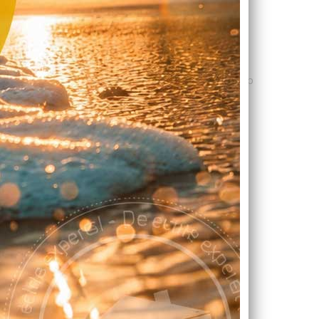
ndabele energiebesparende maatregel voor uw
leerd dak gaat tot
25% van de warmte
verloren.
ie bespaart u gemiddeld
€400 tot €600 per jaar
op
het energielabel van uw woning. B&M Dak-Totaal is
r platte en schuine daken in Noord-
nd.
VAN DAKISOLATIE
aring
– Minder warmteverlies via het dak
besparing
– Circa 340 m³ minder gasverbruik
– Warmer in de winter, koeler in de zomer
Hogere woningwaarde
k
– Bij Rd-waarde ≥3,5 m²K/W