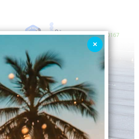
9
,7
073 – 6990167
es
Contact
×
by