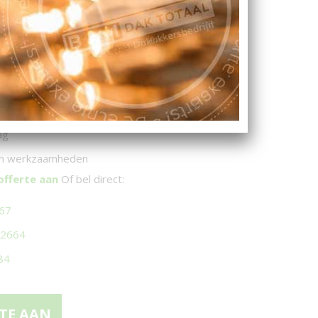
oor B&M Dak-Totaal?
ve reviews
op Google (4,9 sterren)
– u komt in aanmerking voor
ISDE-subsidie
vies op maat
ag
 én werkzaamheden
offerte aan
Of bel direct:
167
 2664
84
TE AAN