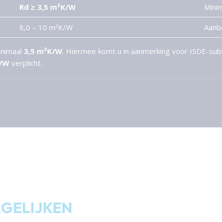
Rd ≥ 3,5 m²K/W
Minim
8,0 – 10 m²K/W
Aanb
inimaal
3,5 m²K/W
. Hiermee komt u in aanmerking voor ISDE-subs
K/W
verplicht.
RGELIJKEN