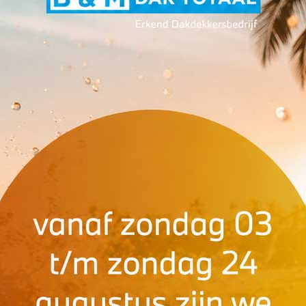
NEEM CONTAC
073 - 
info@benm