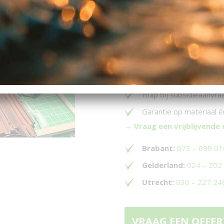
Waarom kiezen v
Meer dan
229 positie
Erkend isolatiebedrijf 
Gratis inspectie
en ad
Hulp bij subsidieaanvra
Garantie op materiaal
→ Vraag een vrijblijvende 
Brabant:
073 – 699 0
Gelderland:
024 – 202
Utrecht:
030 – 227 24
VRAAG EEN OFFER