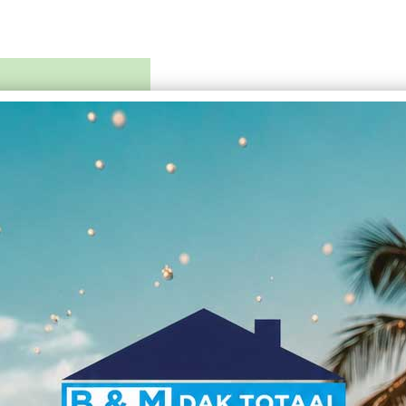
Offerte aanvragen
Over B&M Dak-Totaal
Vacatur