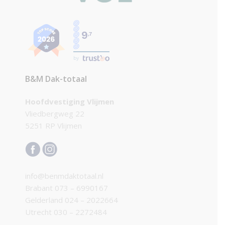
9
,7
by
B&M Dak-totaal
Hoofdvestiging Vlijmen
Vliedbergweg 22
5251 RP Vlijmen
info@benmdaktotaal.nl
Brabant
073 – 6990167
Gelderland
024 – 2022664
Utrecht
030 – 2272484