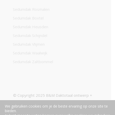
Sedumdak Rosmalen
Sedumdak Boxtel
Sedumdak Heusden
Sedumdak Schijndel
Sedumdak Vlijmen
Sedumdak Waalwijk
Sedumdak Zaltbommel
© Copyright 2025 B&M Daktotaal ontwerp +
realisatie
insect creatieve media
We gebruiken cookies om je de beste ervaring op onze site te
bieden.