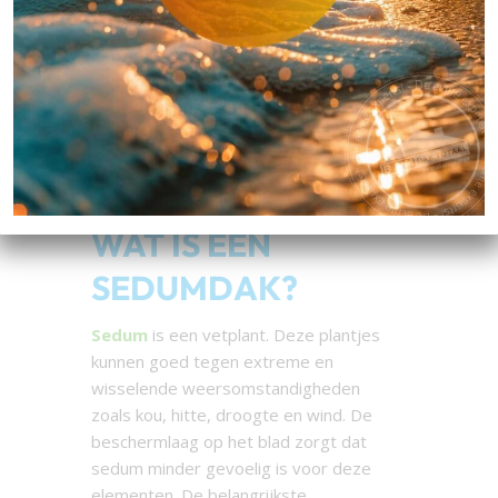
twee keer zo lang mee dan een
traditioneel dak en isoleert erg goed.
Een groendak is meestal een
sedumdak. Wilt u weten of u op uw
huis ook een sedumdak kunt laten
aanleggen? Neem dan
vrijblijvend
contact
op met B&M Dak-Totaal.
WAT IS EEN
SEDUMDAK?
Sedum
is een vetplant. Deze plantjes
kunnen goed tegen extreme en
wisselende weersomstandigheden
zoals kou, hitte, droogte en wind. De
beschermlaag op het blad zorgt dat
sedum minder gevoelig is voor deze
elementen. De belangrijkste