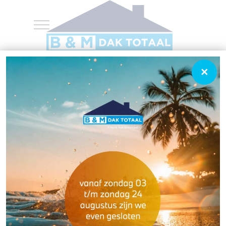
×
SEDUMDAK
OOSTERHOUT
Sedumdak Oosterhout: Een Sedumdak
mag zich verheugen in een
toenemende belangstelling. Deze
ontwikkeling past bij de eveneens
groeiende belangstelling voor
duurzaamheid; een groendak gaat