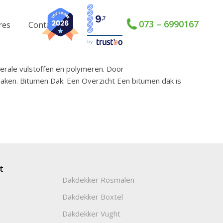
9
,7
073 – 6990167
res
Contact
by
erale vulstoffen en polymeren. Door
 daken. Bitumen Dak: Een Overzicht Een bitumen dak is
t
Dakdekker Rosmalen
Dakdekker Boxtel
Dakdekker Vught