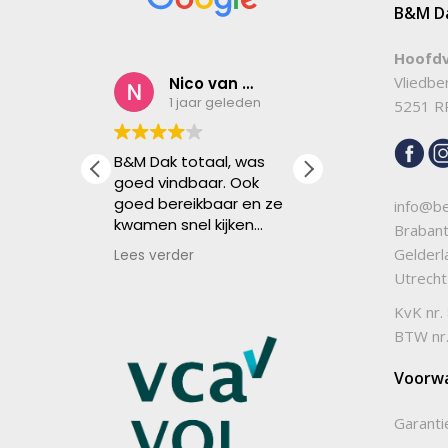
B&M Da
Hoofdv
Vliedb
Amir Sagharichiha
Nico van den Berg
Edwin
eleden
1 jaar geleden
1 jaar 
5251 RP
otaal
B&M Dak totaal, was
Netjes gewerk
tie
goed vindbaar. Ook
mannen ginge
.
goed bereikbaar en ze
ruk door zond
info@be
en
kwamen snel kijken
Respect voor
Braban
, komen
voor de lekkage en
harde werkers
Gelder
Lees verder
Lees verder
d na en
een reparatieafspraak
Utrech
erk.
was ook snel gemaakt
en een uitstekend
KvK nr
resultaat..
BTW nr
Een prima service. Mvg
Voorw
Nico
Garant